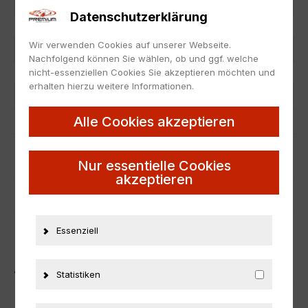
Hersteller
Minichamps
Datenschutzerklärung
Maßstab
1:43
Wir verwenden Cookies auf unserer Webseite.
Zustand
Neu
Nachfolgend können Sie wählen, ob und ggf. welche
nicht-essenziellen Cookies Sie akzeptieren möchten und
Herstellernummer
400123420
erhalten hierzu weitere Informationen.
Material
Metall
Alle Cookies akzeptieren
Zuordnung Sammlung
A2
ZUSÄTZLICHE INFORMATIONEN
Nur essentielle Cookies
akzeptieren
PRODUKTSICHERHEIT
Essenziell
ÄHNLICHE PRODUKTE
Statistiken