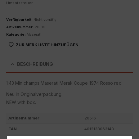
Umsatzsteuer.
Verfügbarkeit:
Nicht vorrätig
Artikelnummer:
20516
Kategorie:
Maserati
ZUR MERKLISTE HINZUFÜGEN
BESCHREIBUNG
1:43 Minichamps Maserati Merak Coupe 1974 Rosso red
Neu in Originalverpackung.
NEW with box.
Artikelnummer
20516
EAN
4012138063143