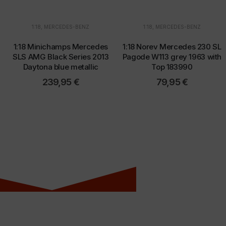
1:18
,
MERCEDES-BENZ
1:18
,
MERCEDES-BENZ
1:18 Minichamps Mercedes
1:18 Norev Mercedes 230 SL
SLS AMG Black Series 2013
Pagode W113 grey 1963 with
Daytona blue metallic
Top 183990
239,95
€
79,95
€