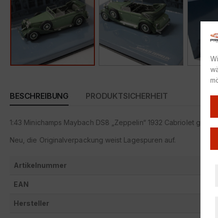
Wi
wä
mö
BESCHREIBUNG
PRODUKTSICHERHEIT
1:43 Minichamps Maybach DS8 „Zeppelin“ 1932 Cabriolet green
Neu, die Originalverpackung weist Lagespuren auf.
Artikelnummer
EAN
Hersteller