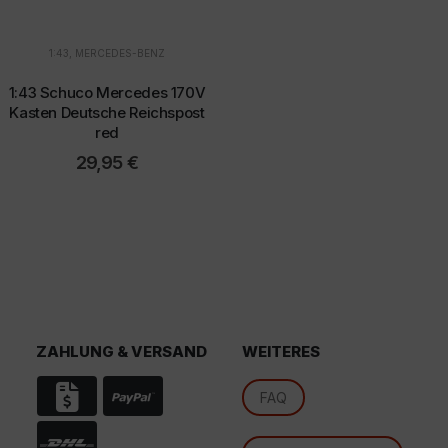
1:43
,
MERCEDES-BENZ
1:43 Schuco Mercedes 170V
Kasten Deutsche Reichspost
red
d
29,95
€
ZAHLUNG & VERSAND
WEITERES
FAQ