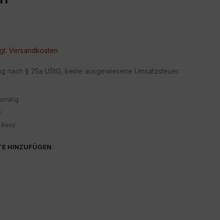
gl.
Versandkosten
ng nach § 25a UStG, keine ausgewiesene Umsatzsteuer.
orrätig
0
-Benz
TE HINZUFÜGEN