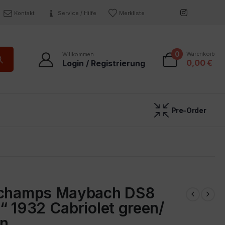
Kontakt
Service / Hilfe
Merkliste
0
Warenkorb
Willkommen
0,00
€
Login / Registrierung
Pre-Order
ichamps Maybach DS8
“ 1932 Cabriolet green/
en