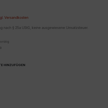
gl.
Versandkosten
ng nach § 25a UStG, keine ausgewiesene Umsatzsteuer.
orrätig
9
TE HINZUFÜGEN