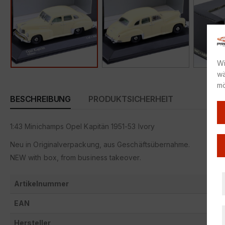
Wi
wä
mö
BESCHREIBUNG
PRODUKTSICHERHEIT
1:43 Minichamps Opel Kapitän 1951-53 Ivory
Neu in Originalverpackung, aus Geschäftsübernahme.
NEW with box, from business takeover.
Artikelnummer
EAN
Hersteller