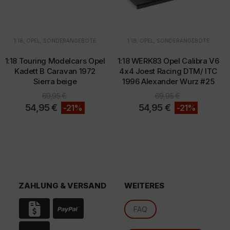
1:18
,
OPEL
,
SONDERANGEBOTE
1:18
,
OPEL
,
SONDERANGEBOTE
1:18 Touring Modelcars Opel
1:18 WERK83 Opel Calibra V6
Kadett B Caravan 1972
4x4 Joest Racing DTM/ ITC
d
Sierra beige
1996 Alexander Wurz #25
69,95
€
69,95
€
54,95
€
54,95
€
-21%
-21%
ZAHLUNG & VERSAND
WEITERES
FAQ