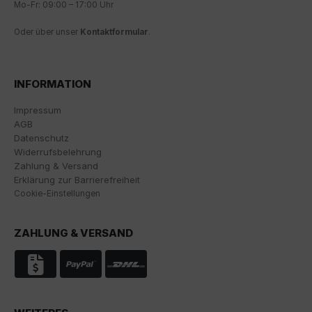
Mo-Fr: 09:00 – 17:00 Uhr
möchten.
Oder über unser
Kontaktformular
.
Die Zustimmung zur Verwendung von nicht
essentiellen Cookies ist freiwillig. Sie können Ihre
Einstellungen auch nachträglich über die Schaltfläche
"Cookie-Einstellungen" ändern, die Sie im Fußbereich
INFORMATION
der Seite finden. Ergänzende Informationen finden Sie
in unseren Datenschutzbestimmungen.
Impressum
AGB
Wir nutzen Google Analytics, um eine kontinuierliche
Datenschutz
Analyse und statistische Auswertung der Website zu
Widerrufsbelehrung
erhalten, um die Website und das Nutzererlebnis zu
Zahlung & Versand
verbessern. Dabei wird das Nutzerverhalten an
Erklärung zur Barrierefreiheit
Google LLC übermittelt und die besuchten Seiten, die
Cookie-Einstellungen
Verweildauer auf der Seite und die Interaktion
verarbeitet, die von Google zu eigenen Zwecken, zur
Profilbildung und zur Verknüpfung mit anderen
ZAHLUNG & VERSAND
Nutzungsdaten verwendet werden.
Indem Sie das mit den Google-Diensten verbundene
Cookie akzeptieren, stimmen Sie gemäß Art. 49 Abs. 1
S. 1 lit. a DSGVO ein, dass Ihre Daten in den USA durch
Google verarbeitet werden. Die USA werden vom