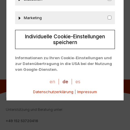
Herstellernummer
430058001
Material
Metall
Marketing
ZUSÄTZLICHE INFORMATIONEN
Individuelle Cookie-Einstellungen
speichern
PRODUKTSICHERHEIT
Informationen zu Ihren Cookie-Einstellungen und
zur Datenübertragung in die USA bei der Nutzung
von Google-Diensten.
Wir verwenden Cookies auf unserer Website. Einige
Cookies sind absolut notwendig, um unsere Website
en
|
de
|
es
zu betreiben ("essential"). Alle anderen Cookies
Datenschutzerklärung
|
Impressum
werden nur gesetzt, wenn Sie ihrer Verwendung
zustimmen (z. B. für Google Maps).
SERVICE-HOTLINE
Über die Auswahl bestimmter Cookies in den
Unterstützung und Beratung unter:
Akkordeon-Elementen können Sie wählen, ob Sie "nur
wesentliche Cookies ", "alle Cookies akzeptieren"
+
49 152 53720416
oder "individuelle Cookie-Einstellungen speichern"