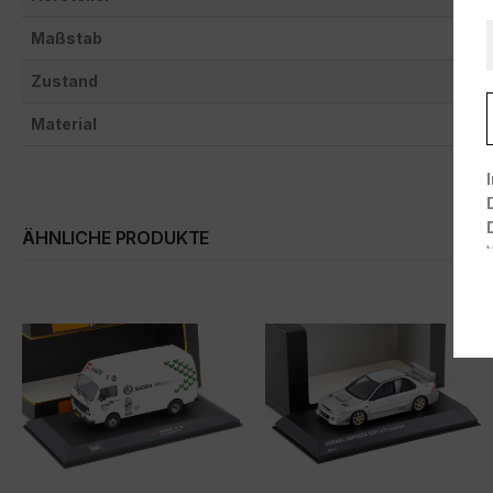
Maßstab
1:43
Zustand
Neu: 
Material
Resi
ÄHNLICHE PRODUKTE