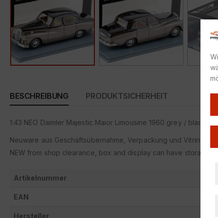
Wi
wä
mö
BESCHREIBUNG
PRODUKTSICHERHEIT
1:43 NEO Daimler Majestic Maior Limousine 1960 grey / black
Neuware aus Geschäftsübernahme, Verpackung und Vitrine kön
NEW from shop clearance, box and display can have storage m
Artikelnummer
2537
EAN
nicht
Hersteller
Neo 