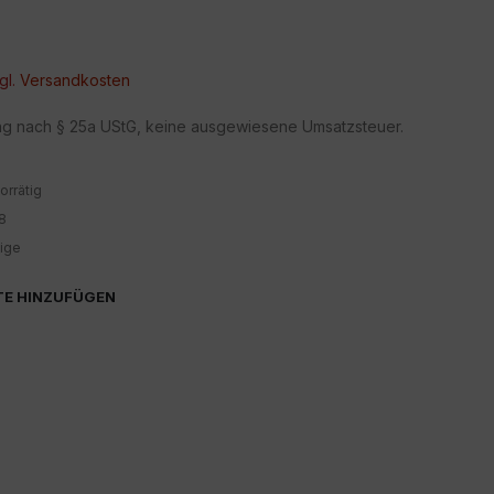
gl.
Versandkosten
ng nach § 25a UStG, keine ausgewiesene Umsatzsteuer.
orrätig
8
ige
TE HINZUFÜGEN