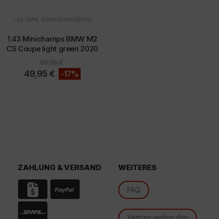
1:43
,
BMW
,
SONDERANGEBOTE
1:43 Minichamps BMW M2
CS Coupe light green 2020
59,95
€
d
49,95
€
-17%
ZAHLUNG & VERSAND
WEITERES
FAQ
Vertrag widerrufen