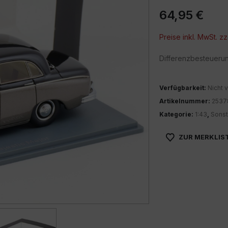
64,95
€
Preise inkl. MwSt. zz
Differenzbesteueru
Verfügbarkeit:
Nicht v
Artikelnummer:
2537
Kategorie:
1:43
,
Sonst
ZUR MERKLIS