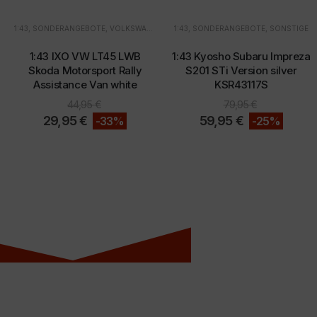
1:43
,
SONDERANGEBOTE
,
VOLKSWAGEN
1:43
,
SONDERANGEBOTE
,
SONSTIGE
1:43 IXO VW LT45 LWB
1:43 Kyosho Subaru Impreza
Skoda Motorsport Rally
S201 STi Version silver
Assistance Van white
KSR43117S
44,95
€
79,95
€
29,95
€
59,95
€
-33%
-25%