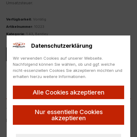
Umsatzsteuer.
Verfügbarkeit:
Vorrätig
Artikelnummer:
10223
Kategorie:
1:43
,
Bentley
Datenschutzerklärung
IN DEN WARENKORB
Wir verwenden Cookies auf unserer Webseite.
Nachfolgend können Sie wählen, ob und ggf. welche
nicht-essenziellen Cookies Sie akzeptieren möchten und
ZUR MERKLISTE HINZUFÜGEN
erhalten hierzu weitere Informationen.
BESCHREIBUNG
Alle Cookies akzeptieren
1:43 Solido Bentley Continental Cabriolet red/white
Nur essentielle Cookies
akzeptieren
Neu, die Originalverpackung weist Lagerspuren auf.
Artikelnummer
10223