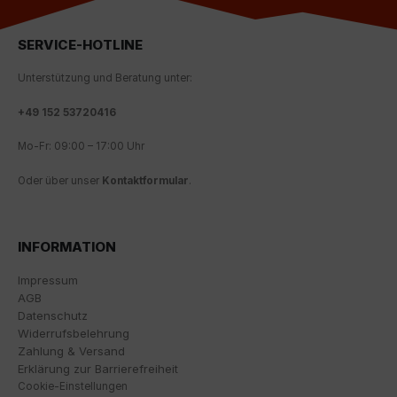
Über die Auswahl bestimmter Cookies in den
Akkordeon-Elementen können Sie wählen, ob Sie "nur
wesentliche Cookies ", "alle Cookies akzeptieren"
SERVICE-HOTLINE
oder "individuelle Cookie-Einstellungen speichern"
möchten.
Unterstützung und Beratung unter:
Die Zustimmung zur Verwendung von nicht
+
49 152 53720416
essentiellen Cookies ist freiwillig. Sie können Ihre
Mo-Fr: 09:00 – 17:00 Uhr
Einstellungen auch nachträglich über die Schaltfläche
"Cookie-Einstellungen" ändern, die Sie im Fußbereich
Oder über unser
Kontaktformular
.
der Seite finden. Ergänzende Informationen finden Sie
in unseren Datenschutzbestimmungen.
Wir nutzen Google Analytics, um eine kontinuierliche
INFORMATION
Analyse und statistische Auswertung der Website zu
erhalten, um die Website und das Nutzererlebnis zu
Impressum
verbessern. Dabei wird das Nutzerverhalten an
AGB
Google LLC übermittelt und die besuchten Seiten, die
Datenschutz
Verweildauer auf der Seite und die Interaktion
Widerrufsbelehrung
verarbeitet, die von Google zu eigenen Zwecken, zur
Zahlung & Versand
Profilbildung und zur Verknüpfung mit anderen
Erklärung zur Barrierefreiheit
Nutzungsdaten verwendet werden.
Cookie-Einstellungen