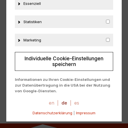
Essenziell
EAN
nicht zutreffend
Hersteller
Solido
Statistiken
Maßstab
1:43
Zustand
Neu
Marketing
Herstellernummer
1512
Individuelle Cookie-Einstellungen
Material
Metall
speichern
ZUSÄTZLICHE INFORMATIONEN
Informationen zu Ihren Cookie-Einstellungen und
zur Datenübertragung in die USA bei der Nutzung
PRODUKTSICHERHEIT
von Google-Diensten.
Wir verwenden Cookies auf unserer Website. Einige
Cookies sind absolut notwendig, um unsere Website
en
|
de
|
es
zu betreiben ("essential"). Alle anderen Cookies
Datenschutzerklärung
|
Impressum
werden nur gesetzt, wenn Sie ihrer Verwendung
zustimmen (z. B. für Google Maps).