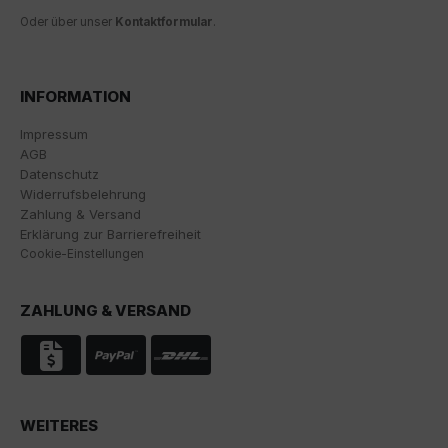
verbessern. Dabei wird das Nutzerverhalten an
Oder über unser
Kontaktformular
.
Google LLC übermittelt und die besuchten Seiten, die
Verweildauer auf der Seite und die Interaktion
verarbeitet, die von Google zu eigenen Zwecken, zur
Profilbildung und zur Verknüpfung mit anderen
INFORMATION
Nutzungsdaten verwendet werden.
Impressum
Indem Sie das mit den Google-Diensten verbundene
AGB
Cookie akzeptieren, stimmen Sie gemäß Art. 49 Abs. 1
Datenschutz
S. 1 lit. a DSGVO ein, dass Ihre Daten in den USA durch
Widerrufsbelehrung
Google verarbeitet werden. Die USA werden vom
Zahlung & Versand
Europäischen Gerichtshof als ein Land mit einem
Erklärung zur Barrierefreiheit
nach EU-Standards unzureichenden
Cookie-Einstellungen
Datenschutzniveau eingestuft.
Es besteht insbesondere das Risiko, dass Ihre Daten
ZAHLUNG & VERSAND
von US-Behörden zu Kontroll- und
Überwachungszwecken, möglicherweise ohne
Rechtsmittel, verarbeitet werden. Wenn Sie auf "Nur
essenzielle Cookies akzeptieren" klicken, findet die
oben beschriebene Übertragung nicht statt.
WEITERES