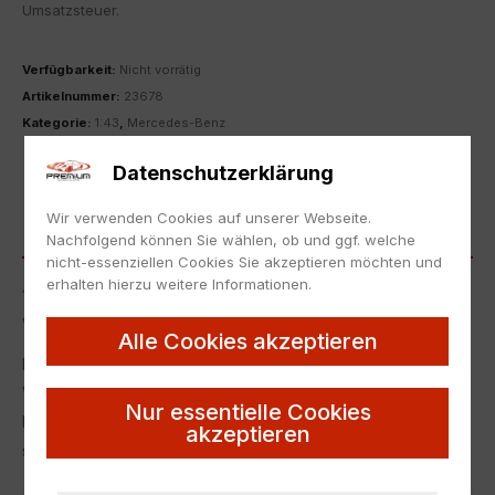
Umsatzsteuer.
Verfügbarkeit:
Nicht vorrätig
Artikelnummer:
23678
Kategorie:
1:43
,
Mercedes-Benz
ZUR MERKLISTE HINZUFÜGEN
Datenschutzerklärung
Wir verwenden Cookies auf unserer Webseite.
BESCHREIBUNG
Nachfolgend können Sie wählen, ob und ggf. welche
nicht-essenziellen Cookies Sie akzeptieren möchten und
erhalten hierzu weitere Informationen.
1:43 Spark Mercedes W125 Silberpfeil 1937 silver DEALER
VERSION
Alle Cookies akzeptieren
Neu in Originalverpackung, aus Geschäftsübernahme,
Verpackung kann Lagerspuren aufweisen.
Nur essentielle Cookies
NEW with box, from business takeover, box can have
akzeptieren
storage marks.