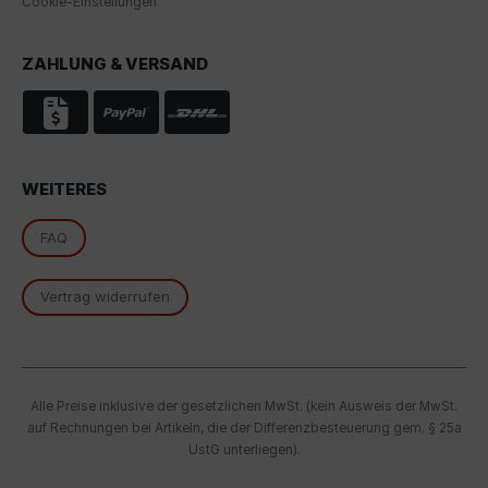
Cookie-Einstellungen
Indem Sie das mit den Google-Diensten verbundene
Cookie akzeptieren, stimmen Sie gemäß Art. 49 Abs. 1
ZAHLUNG & VERSAND
S. 1 lit. a DSGVO ein, dass Ihre Daten in den USA durch
Google verarbeitet werden. Die USA werden vom
Europäischen Gerichtshof als ein Land mit einem
nach EU-Standards unzureichenden
Datenschutzniveau eingestuft.
WEITERES
Es besteht insbesondere das Risiko, dass Ihre Daten
von US-Behörden zu Kontroll- und
FAQ
Überwachungszwecken, möglicherweise ohne
Rechtsmittel, verarbeitet werden. Wenn Sie auf "Nur
essenzielle Cookies akzeptieren" klicken, findet die
Vertrag widerrufen
oben beschriebene Übertragung nicht statt.
Alle Preise inklusive der gesetzlichen MwSt. (kein Ausweis der MwSt.
auf Rechnungen bei Artikeln, die der Differenzbesteuerung gem. § 25a
UstG unterliegen).