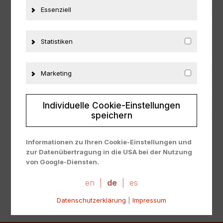
Artikelnummer
23678
Essenziell
EAN
nicht zutreffend
Hersteller
Spark
Statistiken
Maßstab
1:43
Marketing
Zustand
Neu
Herstellernummer
B660400437
Individuelle Cookie-Einstellungen
Material
Resine
speichern
ZUSÄTZLICHE INFORMATIONEN
Informationen zu Ihren Cookie-Einstellungen und
zur Datenübertragung in die USA bei der Nutzung
von Google-Diensten.
PRODUKTSICHERHEIT
Wir verwenden Cookies auf unserer Website. Einige
Cookies sind absolut notwendig, um unsere Website
en
|
de
|
es
zu betreiben ("essential"). Alle anderen Cookies
Datenschutzerklärung
|
Impressum
werden nur gesetzt, wenn Sie ihrer Verwendung
zustimmen (z. B. für Google Maps).