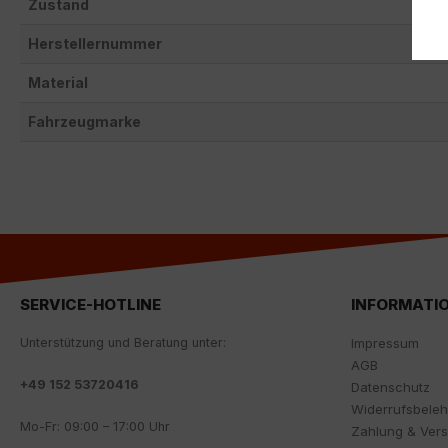
Zustand
Herstellernummer
Material
Fahrzeugmarke
SERVICE-HOTLINE
INFORMATI
Unterstützung und Beratung unter:
Impressum
AGB
+
49 152 53720416
Datenschutz
Widerrufsbele
Mo-Fr: 09:00 – 17:00 Uhr
Zahlung & Ver