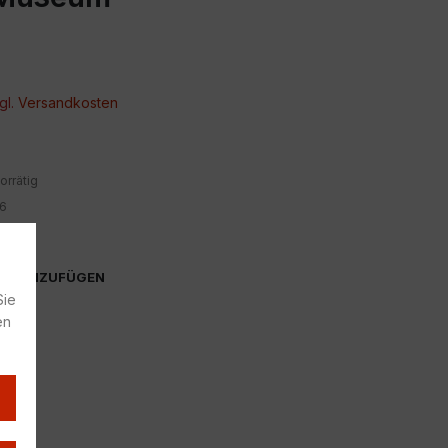
gl.
Versandkosten
orrätig
6
che
TE HINZUFÜGEN
Sie
en