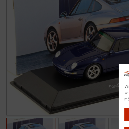
Wi
wä
mö