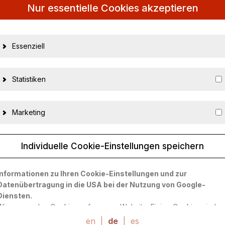
Nur essentielle Cookies akzeptieren
Essenziell
Statistiken
Marketing
lic MAP Porsche Museum
Individuelle Cookie-Einstellungen speichern
29066
Informationen zu Ihren Cookie-Einstellungen und zur
Datenübertragung in die USA bei der Nutzung von Google-
Spark
Diensten.
Wir verwenden Cookies auf unserer Website. Einige Cookies sind
1:43
absolut notwendig, um unsere Website zu betreiben ("essential").
en
|
de
|
es