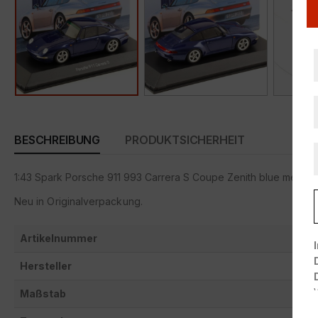
BESCHREIBUNG
PRODUKTSICHERHEIT
1:43 Spark Porsche 911 993 Carrera S Coupe Zenith blue metal
Neu in Originalverpackung.
Artikelnummer
Hersteller
Maßstab