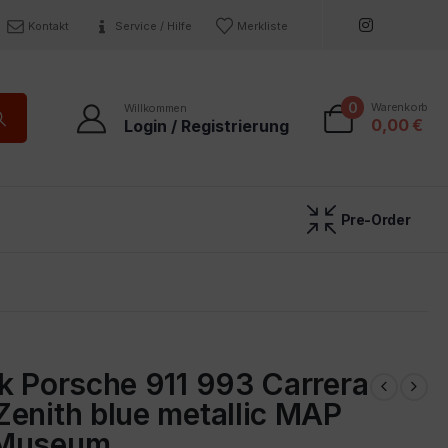
Kontakt
Service / Hilfe
Merkliste
0
Warenkorb
Willkommen
0,00
€
Login / Registrierung
Pre-Order
k Porsche 911 993 Carrera
enith blue metallic MAP
 Museum