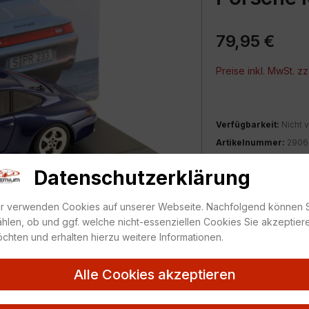
79,95
€
Preise inkl. MwSt. zz
Verfügbarkeit:
Nicht v
Artikelnummer:
2906
Kategorie:
1:43
,
Pors
Datenschutzerklärung
ZUR MERKLIS
r verwenden Cookies auf unserer Webseite. Nachfolgend können 
hlen, ob und ggf. welche nicht-essenziellen Cookies Sie akzeptier
chten und erhalten hierzu weitere Informationen.
Alle Cookies akzeptieren