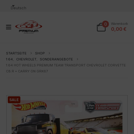
Deutsch
0
Warenkorb
0,00
€
STARTSEITE
SHOP
1:64
,
CHEVROLET
,
SONDERANGEBOTE
1:64 HOT WHEELS PREMIUM TEAM TRANSPORT CHEVROLET CORVETTE
C8.R + CARRY ON GRK67
SALE