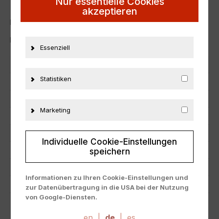
Nur essentielle Cookies
akzeptieren
Neu in Originalverpackung.
NEW with box.
Essenziell
Artikelnummer
28575
Statistiken
EAN
0887961906363
Hersteller
Hot Wheels
Marketing
Maßstab
1:64
Zustand
Neu
Individuelle Cookie-Einstellungen
Herstellernummer
GRK67
speichern
Material
Metall
Informationen zu Ihren Cookie-Einstellungen und
Fahrzeugmarke
Chevrolet
zur Datenübertragung in die USA bei der Nutzung
von Google-Diensten.
Wir verwenden Cookies auf unserer Website. Einige
ZUSÄTZLICHE INFORMATIONEN
Cookies sind absolut notwendig, um unsere Website
en
|
de
|
es