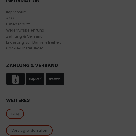
INFORMATION
Verweildauer auf der Seite und die Interaktion
verarbeitet, die von Google zu eigenen Zwecken, zur
Impressum
Profilbildung und zur Verknüpfung mit anderen
AGB
Nutzungsdaten verwendet werden.
Datenschutz
Widerrufsbelehrung
Indem Sie das mit den Google-Diensten verbundene
Zahlung & Versand
Cookie akzeptieren, stimmen Sie gemäß Art. 49 Abs. 1
Erklärung zur Barrierefreiheit
S. 1 lit. a DSGVO ein, dass Ihre Daten in den USA durch
Cookie-Einstellungen
Google verarbeitet werden. Die USA werden vom
Europäischen Gerichtshof als ein Land mit einem
nach EU-Standards unzureichenden
ZAHLUNG & VERSAND
Datenschutzniveau eingestuft.
Es besteht insbesondere das Risiko, dass Ihre Daten
von US-Behörden zu Kontroll- und
Überwachungszwecken, möglicherweise ohne
Rechtsmittel, verarbeitet werden. Wenn Sie auf "Nur
WEITERES
essenzielle Cookies akzeptieren" klicken, findet die
oben beschriebene Übertragung nicht statt.
FAQ
Vertrag widerrufen