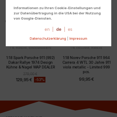
Informationen zu Ihren Cookie-Einstellungen und
zur Datenübertragung in die USA bei der Nutzung
von Google-Diensten.
Wir verwenden Cookies auf unserer Website. Einige
Cookies sind absolut notwendig, um unsere Website
en
|
de
|
es
zu betreiben ("essential"). Alle anderen Cookies
Datenschutzerklärung
|
Impressum
werden nur gesetzt, wenn Sie ihrer Verwendung
zustimmen (z. B. für Google Maps).
1:18
,
PORSCHE
,
SONDERANGEBOTE
1:18
,
EXCLUSIVE
,
PORSCHE
Über die Auswahl bestimmter Cookies in den
1:18 Spark Porsche 911 (992)
1:18 Norev Porsche 911 964
Akkordeon-Elementen können Sie wählen, ob Sie "nur
Dakar Rallye 1974 Design
Carrera 4 WTL 30 Jahre 911
wesentliche Cookies ", "alle Cookies akzeptieren"
Kühne & Nagel WAP DEALER
viola metallic - Limited 999
oder "individuelle Cookie-Einstellungen speichern"
pcs.
279,00
€
möchten.
99,95
€
129,95
€
-53%
Die Zustimmung zur Verwendung von nicht
essentiellen Cookies ist freiwillig. Sie können Ihre
Einstellungen auch nachträglich über die Schaltfläche
"Cookie-Einstellungen" ändern, die Sie im Fußbereich
der Seite finden. Ergänzende Informationen finden Sie
in unseren Datenschutzbestimmungen.