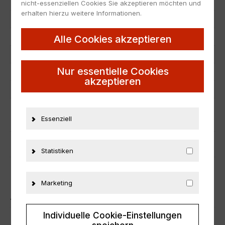
EAN
nicht zutreffend
nicht-essenziellen Cookies Sie akzeptieren möchten und
erhalten hierzu weitere Informationen.
Hersteller
Schuco
Maßstab
1:72
Alle Cookies akzeptieren
Zustand
Neu
Nur essentielle Cookies
Herstellernummer
3316229
akzeptieren
Material
Metall
ZUSÄTZLICHE INFORMATIONEN
Essenziell
PRODUKTSICHERHEIT
Statistiken
Marketing
ÄHNLICHE PRODUKTE
Individuelle Cookie-Einstellungen