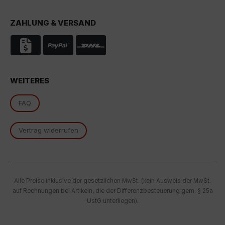
Rechtsmittel, verarbeitet werden. Wenn Sie auf "Nur
essenzielle Cookies akzeptieren" klicken, findet die
ZAHLUNG & VERSAND
oben beschriebene Übertragung nicht statt.
WEITERES
FAQ
Vertrag widerrufen
Alle Preise inklusive der gesetzlichen MwSt. (kein Ausweis der MwSt.
auf Rechnungen bei Artikeln, die der Differenzbesteuerung gem. § 25a
UstG unterliegen).