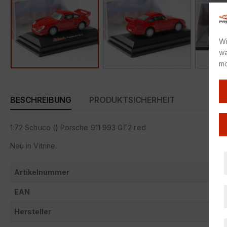
Wi
wä
mö
BESCHREIBUNG
PRODUKTSICHERHEIT
1:72 Schuco () Porsche 911 993 GT2 red
Neu in Vitrine.
Artikelnummer
EAN
Hersteller