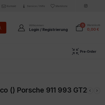
Kontakt
Service / Hilfe
Merkliste
0
Warenkorb
Willkommen
0,00
€
Login / Registrierung
Pre-Order
co () Porsche 911 993 GT2