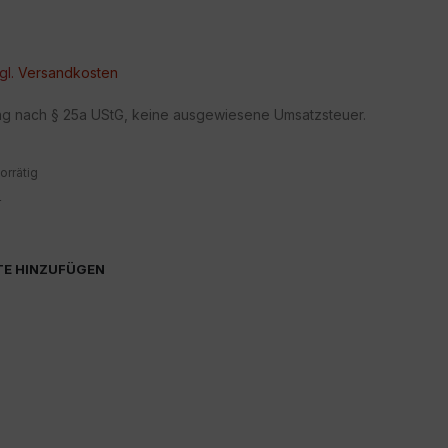
gl.
Versandkosten
ng nach § 25a UStG, keine ausgewiesene Umsatzsteuer.
orrätig
4
TE HINZUFÜGEN