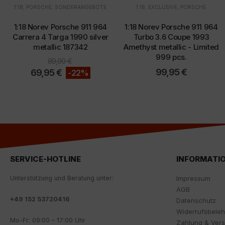
1:18
,
PORSCHE
,
SONDERANGEBOTE
1:18
,
EXCLUSIVE
,
PORSCHE
1:18 Norev Porsche 911 964
1:18 Norev Porsche 911 964
Carrera 4 Targa 1990 silver
Turbo 3.6 Coupe 1993
metallic 187342
Amethyst metallic - Limited
999 pcs.
89,90
€
99,95
€
69,95
€
-22%
SERVICE-HOTLINE
INFORMATI
Unterstützung und Beratung unter:
Impressum
AGB
+
49 152 53720416
Datenschutz
Widerrufsbele
Mo-Fr: 09:00 – 17:00 Uhr
Zahlung & Ver