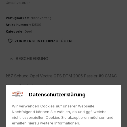
Umsatzsteuer.
Verfügbarkeit:
Nicht vorrätig
Artikelnummer:
12509
Kategorie:
Opel
ZUR MERKLISTE HINZUFÜGEN
BESCHREIBUNG
1:87 Schuco Opel Vectra GTS DTM 2005 Fässler #9 GMAC
Neu in Originalverpackung.
Datenschutzerklärung
Artikelnummer
12509
Wir verwenden Cookies auf unserer Webseite.
EAN
nicht zutreffend
Nachfolgend können Sie wählen, ob und ggf. welche
nicht-essenziellen Cookies Sie akzeptieren möchten und
Hersteller
Schuco
erhalten hierzu weitere Informationen.