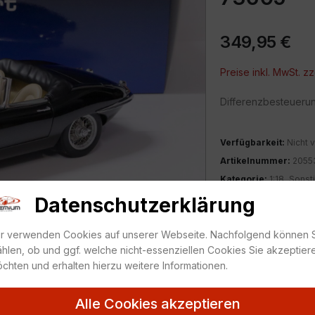
349,95
€
Preise inkl. MwSt. zz
Differenzbesteueru
Verfügbarkeit:
Nicht v
Artikelnummer:
2055
Kategorie:
1:18
,
Sonst
Datenschutzerklärung
ZUR MERKLIS
r verwenden Cookies auf unserer Webseite. Nachfolgend können 
hlen, ob und ggf. welche nicht-essenziellen Cookies Sie akzeptier
chten und erhalten hierzu weitere Informationen.
Alle Cookies akzeptieren