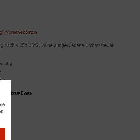
gl.
Versandkosten
ng nach § 25a UStG, keine ausgewiesene Umsatzsteuer.
orrätig
3
ige
TE HINZUFÜGEN
Sie
en