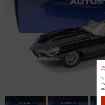
Wi
wä
mö