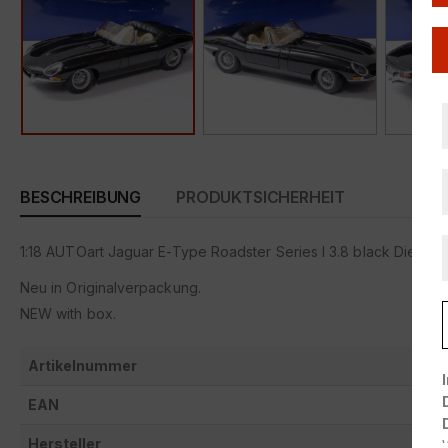
BESCHREIBUNG
PRODUKTSICHERHEIT
1:18 AUTOart Jaguar E-Type Roadster Series I 3.8 black Die-Ca
Neu in Originalverpackung.
NEW with box.
Artikelnummer
EAN
Hersteller