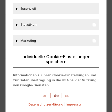
Artikelnummer
29502
Essenziell
EAN
801310963821
Hersteller
Jada Toys
Statistiken
Maßstab
1:18
Zustand
Neu
Marketing
Herstellernummer
96382
Material
Metall
Individuelle Cookie-Einstellungen
speichern
Fahrzeugmarke
Chevrolet
Informationen zu Ihren Cookie-Einstellungen und
ZUSÄTZLICHE INFORMATIONEN
zur Datenübertragung in die USA bei der Nutzung
von Google-Diensten.
PRODUKTSICHERHEIT
Wir verwenden Cookies auf unserer Website. Einige
Cookies sind absolut notwendig, um unsere Website
en
|
de
|
es
zu betreiben ("essential"). Alle anderen Cookies
Datenschutzerklärung
|
Impressum
werden nur gesetzt, wenn Sie ihrer Verwendung
zustimmen (z. B. für Google Maps).