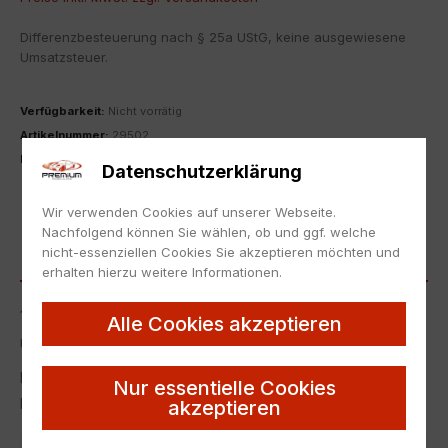
Differenzbesteuerung nach § 25a UStG, keine ausgewiesene
Umsatzsteuer.
Verfügbarkeit:
Nicht vorrätig
Artikelnummer:
29502
Kategorie:
1:18
,
Chevrolet
Datenschutzerklärung
ZUR MERKLISTE HINZUFÜGEN
Wir verwenden Cookies auf unserer Webseite.
Nachfolgend können Sie wählen, ob und ggf. welche
nicht-essenziellen Cookies Sie akzeptieren möchten und
BESCHREIBUNG
erhalten hierzu weitere Informationen.
1:18 JADA Toys 2010 Chevrolet Camaro SS Coupe LOPRO
Alle Cookies akzeptieren
metallic yellow/ black stripes
Neu in Originalverpackung.
Nur essentielle Cookies
NEW with box.
akzeptieren