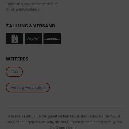
Erklärung zur Barrierefreiheit
Cookie-Einstellungen
Indem Sie das mit den Google-Diensten verbundene
Cookie akzeptieren, stimmen Sie gemäß Art. 49 Abs. 1
S. 1 lit. a DSGVO ein, dass Ihre Daten in den USA durch
ZAHLUNG & VERSAND
Google verarbeitet werden. Die USA werden vom
Europäischen Gerichtshof als ein Land mit einem
nach EU-Standards unzureichenden
Datenschutzniveau eingestuft.
Es besteht insbesondere das Risiko, dass Ihre Daten
WEITERES
von US-Behörden zu Kontroll- und
Überwachungszwecken, möglicherweise ohne
FAQ
Rechtsmittel, verarbeitet werden. Wenn Sie auf "Nur
essenzielle Cookies akzeptieren" klicken, findet die
oben beschriebene Übertragung nicht statt.
Vertrag widerrufen
Alle Preise inklusive der gesetzlichen MwSt. (kein Ausweis der MwSt.
auf Rechnungen bei Artikeln, die der Differenzbesteuerung gem. § 25a
UstG unterliegen).