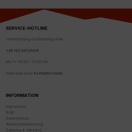
Über die Auswahl bestimmter Cookies in den
Akkordeon-Elementen können Sie wählen, ob Sie "nur
wesentliche Cookies ", "alle Cookies akzeptieren"
oder "individuelle Cookie-Einstellungen speichern"
SERVICE-HOTLINE
möchten.
Unterstützung und Beratung unter:
Die Zustimmung zur Verwendung von nicht
essentiellen Cookies ist freiwillig. Sie können Ihre
+
49 152 53720416
Einstellungen auch nachträglich über die Schaltfläche
"Cookie-Einstellungen" ändern, die Sie im Fußbereich
Mo-Fr: 09:00 – 17:00 Uhr
der Seite finden. Ergänzende Informationen finden Sie
in unseren Datenschutzbestimmungen.
Oder über unser
Kontaktformular
.
Wir nutzen Google Analytics, um eine kontinuierliche
Analyse und statistische Auswertung der Website zu
INFORMATION
erhalten, um die Website und das Nutzererlebnis zu
verbessern. Dabei wird das Nutzerverhalten an
Impressum
Google LLC übermittelt und die besuchten Seiten, die
AGB
Verweildauer auf der Seite und die Interaktion
Datenschutz
verarbeitet, die von Google zu eigenen Zwecken, zur
Widerrufsbelehrung
Profilbildung und zur Verknüpfung mit anderen
Zahlung & Versand
Nutzungsdaten verwendet werden.