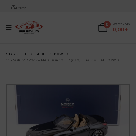
Deutsch
0
Warenkorb
0,00
€
STARTSEITE
SHOP
BMW
1:18 NOREV BMW Z4 M40I ROADSTER (G29) BLACK METALLIC 2019