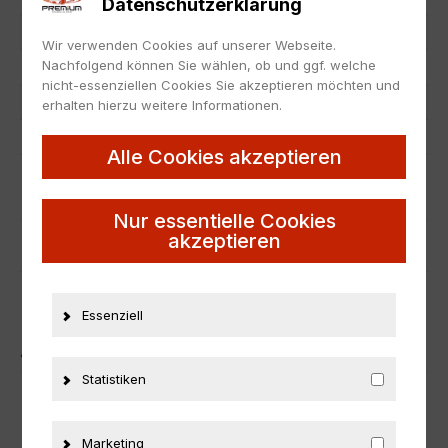
Datenschutzerklärung
Zustand
Neu
Wir verwenden Cookies auf unserer Webseite.
Nachfolgend können Sie wählen, ob und ggf. welche
Herstellernummer
183272
nicht-essenziellen Cookies Sie akzeptieren möchten und
Material
Metall
erhalten hierzu weitere Informationen.
Fahrzeugmarke
BMW
Alle Cookies akzeptieren
ZUSÄTZLICHE INFORMATIONEN
Nur essentielle Cookies
akzeptieren
PRODUKTSICHERHEIT
Essenziell
ÄHNLICHE PRODUKTE
Statistiken
Marketing