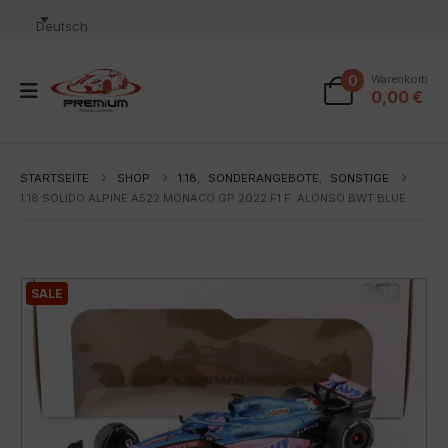
Deutsch
0
Warenkorb
0,00
€
STARTSEITE
SHOP
1:18
,
SONDERANGEBOTE
,
SONSTIGE
1:18 SOLIDO ALPINE A522 MONACO GP 2022 F1 F. ALONSO BWT BLUE
SALE