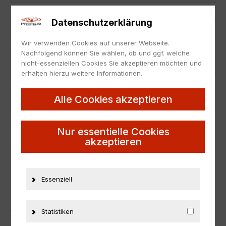
EAN
3663506019227
Datenschutzerklärung
Hersteller
Solido
Wir verwenden Cookies auf unserer Webseite.
Maßstab
1:18
Nachfolgend können Sie wählen, ob und ggf. welche
nicht-essenziellen Cookies Sie akzeptieren möchten und
Zustand
Neu
erhalten hierzu weitere Informationen.
Herstellernummer
S1808803
Alle Cookies akzeptieren
Material
Metall
ZUSÄTZLICHE INFORMATIONEN
Nur essentielle Cookies
akzeptieren
PRODUKTSICHERHEIT
Essenziell
ÄHNLICHE PRODUKTE
Statistiken