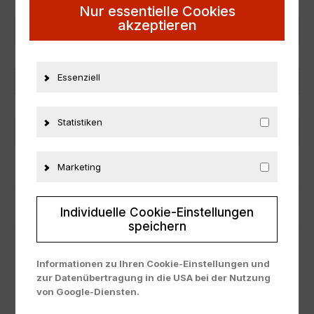
EAN
4573448891463
Nur essentielle Cookies
akzeptieren
Hersteller
Ignition Model
Maßstab
1:43
Essenziell
Zustand
Neu
Herstellernummer
IG2146
Statistiken
Material
Resine
Marketing
ZUSÄTZLICHE INFORMATIONEN
PRODUKTSICHERHEIT
Individuelle Cookie-Einstellungen
speichern
Informationen zu Ihren Cookie-Einstellungen und
zur Datenübertragung in die USA bei der Nutzung
von Google-Diensten.
Wir verwenden Cookies auf unserer Website. Einige