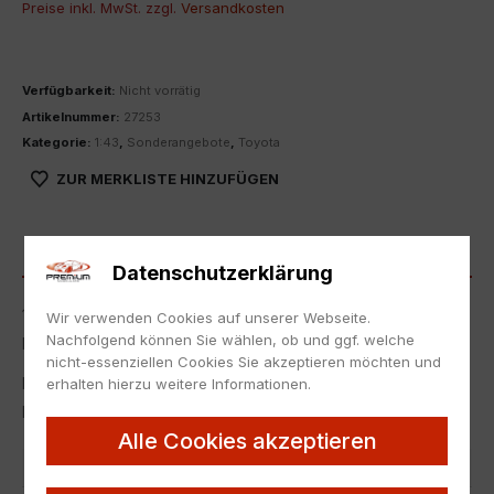
Preise inkl. MwSt. zzgl.
Versandkosten
Verfügbarkeit:
Nicht vorrätig
Artikelnummer:
27253
Kategorie:
1:43
,
Sonderangebote
,
Toyota
ZUR MERKLISTE HINZUFÜGEN
BESCHREIBUNG
Datenschutzerklärung
1:43 Ignition Model IG2146 Toyota Pandem Supra A90 silver/
Wir verwenden Cookies auf unserer Webseite.
Nachfolgend können Sie wählen, ob und ggf. welche
black
nicht-essenziellen Cookies Sie akzeptieren möchten und
Neu in Originalverpackung.
erhalten hierzu weitere Informationen.
NEW with box.
Alle Cookies akzeptieren
Artikelnummer
27253