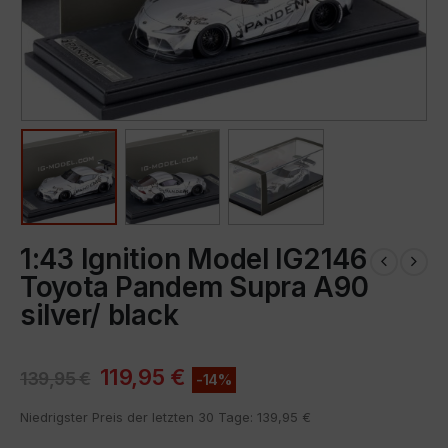
1:43 Ignition Model IG2146
Toyota Pandem Supra A90
silver/ black
119,95
€
139,95
€
-14%
Niedrigster Preis der letzten 30 Tage:
139,95
€