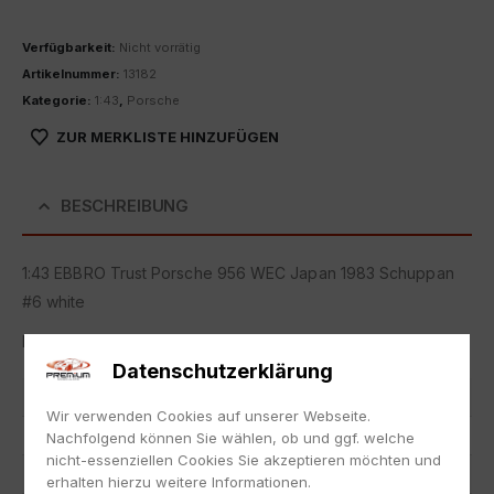
Verfügbarkeit:
Nicht vorrätig
Artikelnummer:
13182
Kategorie:
1:43
,
Porsche
ZUR MERKLISTE HINZUFÜGEN
BESCHREIBUNG
1:43 EBBRO Trust Porsche 956 WEC Japan 1983 Schuppan
#6 white
Neu, die Originalverpackung kann Lagerspuren aufweisen.
Datenschutzerklärung
Artikelnummer
13182
Wir verwenden Cookies auf unserer Webseite.
EAN
nicht zutreffend
Nachfolgend können Sie wählen, ob und ggf. welche
nicht-essenziellen Cookies Sie akzeptieren möchten und
Hersteller
Ebbro
erhalten hierzu weitere Informationen.