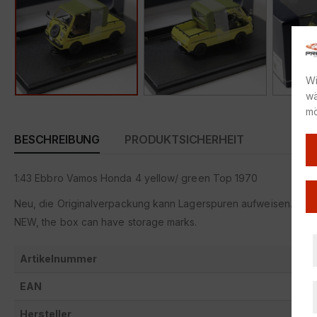
Wi
wä
mö
BESCHREIBUNG
PRODUKTSICHERHEIT
1:43 Ebbro Vamos Honda 4 yellow/ green Top 1970
Neu, die Originalverpackung kann Lagerspuren aufweisen.
NEW, the box can have storage marks.
Artikelnummer
EAN
Hersteller