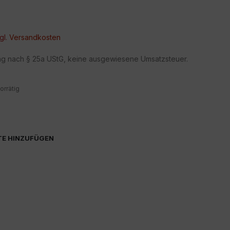
gl.
Versandkosten
ng nach § 25a UStG, keine ausgewiesene Umsatzsteuer.
orrätig
TE HINZUFÜGEN