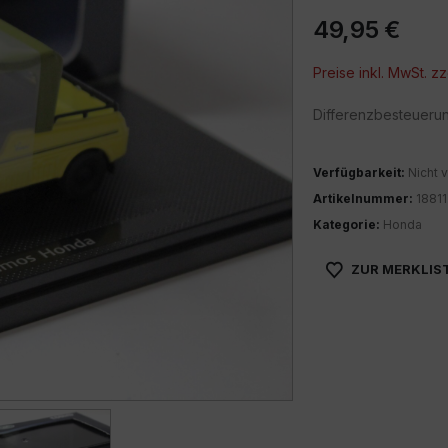
49,95
€
Preise inkl. MwSt. zz
Differenzbesteueru
Verfügbarkeit:
Nicht v
Artikelnummer:
18811
Kategorie:
Honda
ZUR MERKLIS