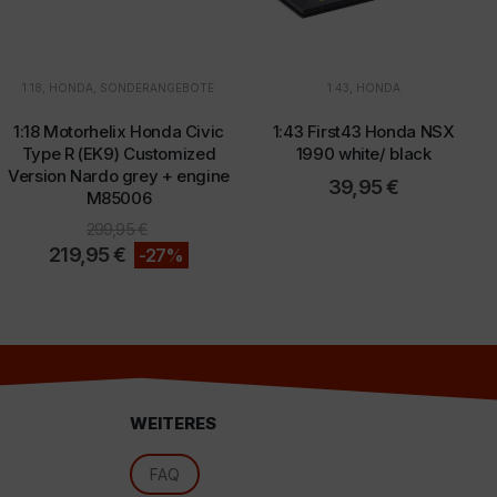
1:18
,
HONDA
,
SONDERANGEBOTE
1:43
,
HONDA
1:18 Motorhelix Honda Civic
1:43 First43 Honda NSX
Type R (EK9) Customized
1990 white/ black
d
Version Nardo grey + engine
39,95
€
M85006
299,95
€
219,95
€
-27%
WEITERES
FAQ