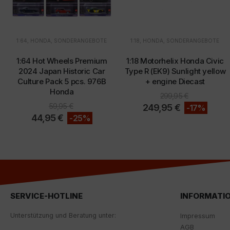
1:64
,
HONDA
,
SONDERANGEBOTE
1:18
,
HONDA
,
SONDERANGEBOTE
1:64 Hot Wheels Premium
1:18 Motorhelix Honda Civic
2024 Japan Historic Car
Type R (EK9) Sunlight yellow
Culture Pack 5 pcs. 976B
+ engine Diecast
Honda
299,95
€
59,95
€
249,95
€
-17%
44,95
€
-25%
SERVICE-HOTLINE
INFORMATI
Unterstützung und Beratung unter:
Impressum
AGB