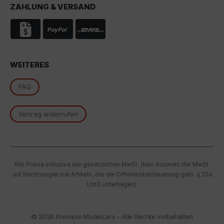
Indem Sie das mit den Google-Diensten verbundene
ZAHLUNG & VERSAND
Cookie akzeptieren, stimmen Sie gemäß Art. 49 Abs. 1
S. 1 lit. a DSGVO ein, dass Ihre Daten in den USA durch
Google verarbeitet werden. Die USA werden vom
Europäischen Gerichtshof als ein Land mit einem
nach EU-Standards unzureichenden
Datenschutzniveau eingestuft.
WEITERES
Es besteht insbesondere das Risiko, dass Ihre Daten
FAQ
von US-Behörden zu Kontroll- und
Überwachungszwecken, möglicherweise ohne
Rechtsmittel, verarbeitet werden. Wenn Sie auf "Nur
Vertrag widerrufen
essenzielle Cookies akzeptieren" klicken, findet die
oben beschriebene Übertragung nicht statt.
Alle Preise inklusive der gesetzlichen MwSt. (kein Ausweis der MwSt.
auf Rechnungen bei Artikeln, die der Differenzbesteuerung gem. § 25a
UstG unterliegen).
© 2026
Premium Modelcars - Alle Rechte vorbehalten