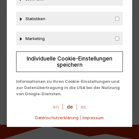
Hersteller
Ebbro
Maßstab
1:43
Statistiken
Zustand
Neu
Herstellernummer
45319
Marketing
Material
Metall
Fahrzeugmarke
Honda
Individuelle Cookie-Einstellungen
speichern
ZUSÄTZLICHE INFORMATIONEN
Informationen zu Ihren Cookie-Einstellungen und
zur Datenübertragung in die USA bei der Nutzung
PRODUKTSICHERHEIT
von Google-Diensten.
Wir verwenden Cookies auf unserer Website. Einige
Cookies sind absolut notwendig, um unsere Website
en
|
de
|
es
zu betreiben ("essential"). Alle anderen Cookies
Datenschutzerklärung
|
Impressum
werden nur gesetzt, wenn Sie ihrer Verwendung
zustimmen (z. B. für Google Maps).
Über die Auswahl bestimmter Cookies in den