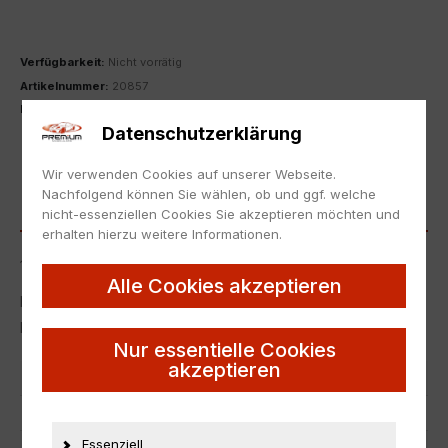
Verfügbarkeit:
Nicht vorrätig
Artikelnummer:
20857
Kategorie:
1:43
,
Honda
,
Sonderangebote
Datenschutzerklärung
ZUR MERKLISTE HINZUFÜGEN
Wir verwenden Cookies auf unserer Webseite.
Nachfolgend können Sie wählen, ob und ggf. welche
BESCHREIBUNG
nicht-essenziellen Cookies Sie akzeptieren möchten und
erhalten hierzu weitere Informationen.
1:43 Ebbro Honda NSX Concept Car 2013 silver metallic
Alle Cookies akzeptieren
Neu in Originalverpackung.
NEW with box.
Nur essentielle Cookies
akzeptieren
Artikelnummer
20857
EAN
4526175453190
Essenziell